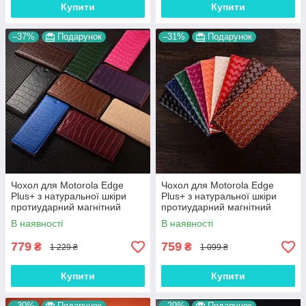
Купити
Купити
–37%
Подарунок
–31%
Подарунок
Чохол для Motorola Edge
Чохол для Motorola Edge
Plus+ з натуральної шкіри
Plus+ з натуральної шкіри
протиударний магнітний
протиударний магнітний
книжка з підставкою "LUXOR"
книжка з підставкою
В наявності
В наявності
"VENETTA"
779
759
₴
₴
1 229 ₴
1 099 ₴
Купити
Купити
–30%
Подарунок
–29%
Подарунок