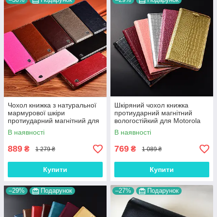
Чохол книжка з натуральної
Шкіряний чохол книжка
мармурової шкіри
протиударний магнітний
протиударний магнітний для
вологостійкий для Motorola
Motorola Edge Plus+
Edge Plus+ "GOLDAX"
В наявності
В наявності
"MARBLE"
889
769
₴
₴
1 279 ₴
1 089 ₴
Купити
Купити
–29%
Подарунок
–27%
Подарунок