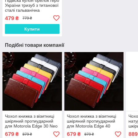
Підвіска кулон брелок герб
України тризуб з титанової
сталі гальванічна
вакуумна позолота 18
479
₴
779 ₴
карат (19,9*30,2мм)
Купити
Подібні товари компанії
Чохол книжка з візитниці
Чохол книжка з візитниці
Чохо
шкіряний протиударний
шкіряний протиударний
нату
для Motorola Edge 30 Neo
для Motorola Edge 40
шкір
"BENTYAGA"
"BENTYAGA"
магн
679
679
889
₴
₴
879 ₴
879 ₴
Edge