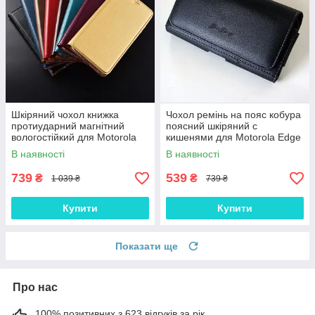
Шкіряний чохол книжка
Чохол ремінь на пояс кобура
протиударний магнітний
поясний шкіряний c
вологостійкий для Motorola
кишенями для Motorola Edge
Edge Plus+ "VERSANO"
Plus+ "RAMOS"
В наявності
В наявності
739
539
₴
₴
1 039 ₴
739 ₴
Купити
Купити
Показати ще
Про нас
100% позитивних з 623 відгуків за рік