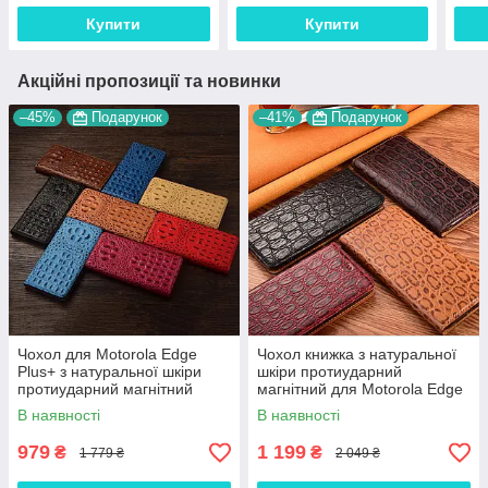
Купити
Купити
Акційні пропозиції та новинки
–45%
Подарунок
–41%
Подарунок
Чохол для Motorola Edge
Чохол книжка з натуральної
Plus+ з натуральної шкіри
шкіри протиударний
протиударний магнітний
магнітний для Motorola Edge
книжка з підставкою
Plus+ "JACOSA"
В наявності
В наявності
"CROCOHEAD"
979
1 199
₴
₴
1 779 ₴
2 049 ₴