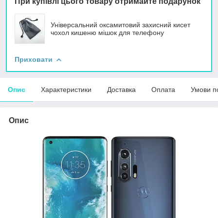
При купівлі цього товару отримайте подарунок
Універсальний оксамитовий захисний кисет
чохол кишеню мішок для телефону
Приховати
Опис
Характеристики
Доставка
Оплата
Умови п
Опис