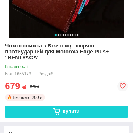
Чохол книжка з Візитниці шкіряні
протиударний для Motorola Edge Plus+
"BENTYAGA"
В наявності
Код: 1655173
Роздріб
679
₴
879 ₴
Економія
200 ₴
Купити