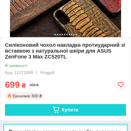
Силіконовий чохол накладка протиударний зі
вставкою з натуральної шкіри для ASUS
ZenFone 3 Max ZC520TL
В наявності
Код: 12371899
Роздріб
699
₴
999 ₴
Економія
300 ₴
Купити