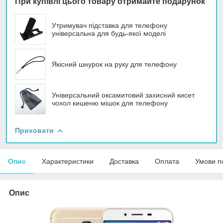
При купівлі цього товару отримайте подарунок
Утримувач підставка для телефону
універсальна для будь-якої моделі
Якісний шнурок на руку для телефону
Універсальний оксамитовий захисний кисет
чохол кишеню мішок для телефону
Приховати
Опис
Характеристики
Доставка
Оплата
Умови п
Опис