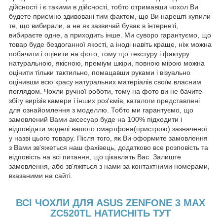
дійсності і є такими в дійсності, тобто отримавши чохол Ви
будете приємно здивовані тим фактом, що Ви нарешті купили
те, що вибирали, а не як зазвичай буває в інтернеті,
вибираєте одне, а приходить інше. Ми суворо гарантуємо, що
товар буде бездоганної якості, а іноді навіть краще, ніж можна
побачити і оцінити на фото, тому що текстуру і фактуру
натуральною, якісною, преміум шкіри, повною мірою можна
оцінити тільки тактильно, помацавши руками і візуально
оцінивши всю красу натуральних матеріалів своїм власним
поглядом. Чохли ручної роботи, тому на фото ви не бачите
збігу вирізів камери і інших роз'ємів, каталоги представлені
для ознайомлення з моделлю. Тобто ми гарантуємо, що
замовлений Вами аксесуар буде на 100% підходити і
відповідати моделі вашого смартфона(пристрою) зазначеної
у назві цього товару. Після того, як Ви оформите замовлення
з Вами зв'яжеться наш фахівець, додатково все розповість та
відповість на всі питання, що цікавлять Вас. Залиште
замовлення, або зв'яжіться з нами за контактними номерами,
вказаними на сайті.
ВСІ ЧОХЛИ ДЛЯ ASUS ZENFONE 3 MAX
ZC520TL НАТИСНІТЬ ТУТ