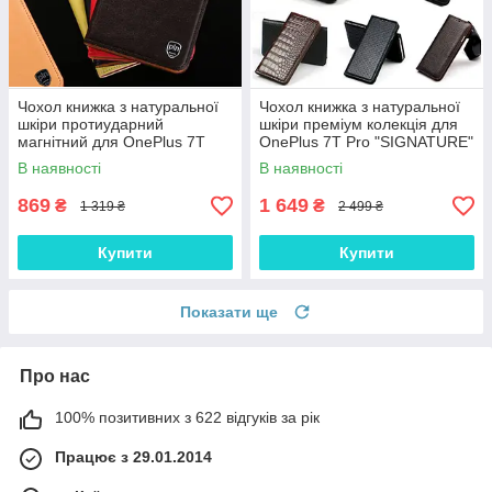
Чохол книжка з натуральної
Чохол книжка з натуральної
шкіри протиударний
шкіри преміум колекція для
магнітний для OnePlus 7T
OnePlus 7T Pro "SIGNATURE"
Pro "CLASIC"
В наявності
В наявності
869
1 649
₴
₴
1 319 ₴
2 499 ₴
Купити
Купити
Показати ще
Про нас
100% позитивних з 622 відгуків за рік
Працює з 29.01.2014