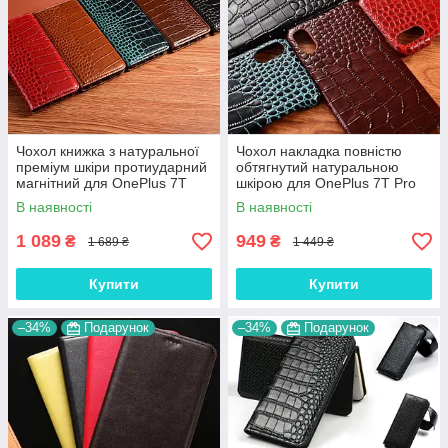
Чохол книжка з натуральної
Чохол накладка повністю
преміум шкіри протиударний
обтягнутий натуральною
магнітний для OnePlus 7T
шкірою для OnePlus 7T Pro
Pro "CROCODILE"
"SIGNATURE"
В наявності
В наявності
1 089
949
₴
₴
1 689 ₴
1 449 ₴
Купити
Купити
–34%
Подарунок
–34%
Подарунок