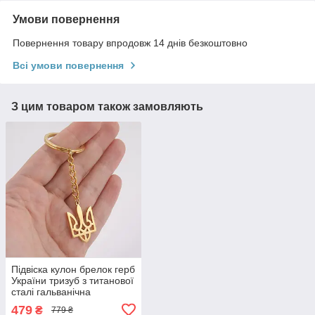
Умови повернення
Повернення товару впродовж 14 днів безкоштовно
Всі умови повернення
З цим товаром також замовляють
Підвіска кулон брелок герб
України тризуб з титанової
сталі гальванічна
вакуумна позолота 18
479
₴
779 ₴
карат (19,9*30,2мм)