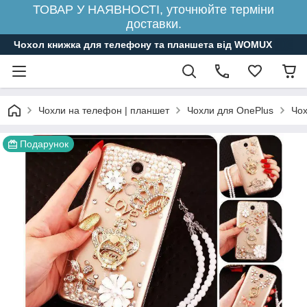
ТОВАР У НАЯВНОСТІ, уточнюйте терміни
доставки.
Чохол книжка для телефону та планшета від WOMUX
Чохли на телефон | планшет
Чохли для OnePlus
Чох
Подарунок