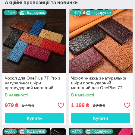
Акційні пропозиції та новинки
–45%
Подарунок
–41%
Подарунок
Чохол для OnePlus 7T Pro з
Чохол книжка з натуральної
натуральної шкіри
шкіри протиударний
протиударний магнітний
магнітний для OnePlus 7T
книжка з підставкою
Pro "JACOSA"
В наявності
В наявності
"CROCOHEAD"
979
1 199
₴
₴
1 779 ₴
2 049 ₴
Купити
Купити
–38%
Подарунок
–37%
Подарунок