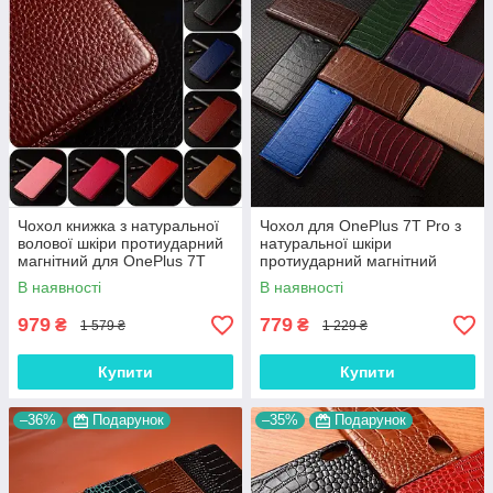
Чохол книжка з натуральної
Чохол для OnePlus 7T Pro з
волової шкіри протиударний
натуральної шкіри
магнітний для OnePlus 7T
протиударний магнітний
Pro "BULL"
книжка з підставкою "LUXOR"
В наявності
В наявності
979
779
₴
₴
1 579 ₴
1 229 ₴
Купити
Купити
–36%
Подарунок
–35%
Подарунок