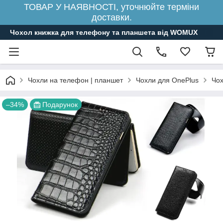
ТОВАР У НАЯВНОСТІ, уточнюйте терміни
доставки.
Чохол книжка для телефону та планшета від WOMUX
Чохли на телефон | планшет
Чохли для OnePlus
Чох
–34%
Подарунок