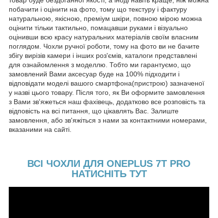
товар буде бездоганної якості, а іноді навіть краще, ніж можна
побачити і оцінити на фото, тому що текстуру і фактуру
натуральною, якісною, преміум шкіри, повною мірою можна
оцінити тільки тактильно, помацавши руками і візуально
оцінивши всю красу натуральних матеріалів своїм власним
поглядом. Чохли ручної роботи, тому на фото ви не бачите
збігу вирізів камери і інших роз'ємів, каталоги представлені
для ознайомлення з моделлю. Тобто ми гарантуємо, що
замовлений Вами аксесуар буде на 100% підходити і
відповідати моделі вашого смартфона(пристрою) зазначеної
у назві цього товару. Після того, як Ви оформите замовлення
з Вами зв'яжеться наш фахівець, додатково все розповість та
відповість на всі питання, що цікавлять Вас. Залиште
замовлення, або зв'яжіться з нами за контактними номерами,
вказаними на сайті.
ВСІ ЧОХЛИ ДЛЯ ONEPLUS 7T PRO
НАТИСНІТЬ ТУТ