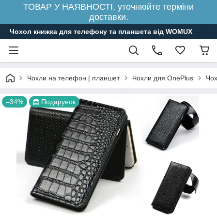
ТОВАР У НАЯВНОСТІ, уточнюйте терміни
доставки.
Чохол книжка для телефону та планшета від WOMUX
Чохли на телефон | планшет
Чохли для OnePlus
Чох
–34%
Подарунок