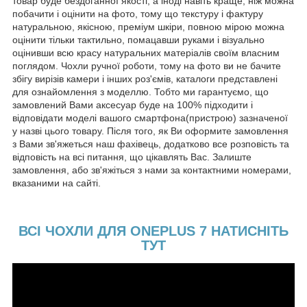
товар буде бездоганної якості, а іноді навіть краще, ніж можна
побачити і оцінити на фото, тому що текстуру і фактуру
натуральною, якісною, преміум шкіри, повною мірою можна
оцінити тільки тактильно, помацавши руками і візуально
оцінивши всю красу натуральних матеріалів своїм власним
поглядом. Чохли ручної роботи, тому на фото ви не бачите
збігу вирізів камери і інших роз'ємів, каталоги представлені
для ознайомлення з моделлю. Тобто ми гарантуємо, що
замовлений Вами аксесуар буде на 100% підходити і
відповідати моделі вашого смартфона(пристрою) зазначеної
у назві цього товару. Після того, як Ви оформите замовлення
з Вами зв'яжеться наш фахівець, додатково все розповість та
відповість на всі питання, що цікавлять Вас. Залиште
замовлення, або зв'яжіться з нами за контактними номерами,
вказаними на сайті.
ВСІ ЧОХЛИ ДЛЯ ONEPLUS 7 НАТИСНІТЬ
ТУТ