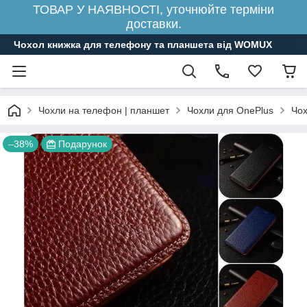
ТОВАР У НАЯВНОСТІ, уточнюйте терміни
доставки.
Чохол книжка для телефону та планшета від WOMUX
Чохли на телефон | планшет
Чохли для OnePlus
Чох
–38%
Подарунок