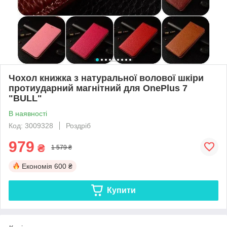
Чохол книжка з натуральної волової шкіри
протиударний магнітний для OnePlus 7
"BULL"
В наявності
Код: 3009328
Роздріб
979
₴
1 579 ₴
Економія
600 ₴
Купити