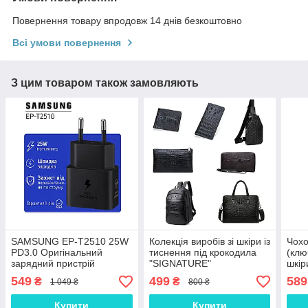
Повернення товару впродовж 14 днів безкоштовно
Всі умови повернення
З цим товаром також замовляють
SAMSUNG EP-T2510 25W
Колекція виробів зі шкіри із
Чохо
PD3.0 Оригінальний
тиснення під крокодила
(клю
зарядний пристрій
"SIGNATURE"
шкір
(зарядка зарядне)
549
499
589
₴
₴
1 049 ₴
800 ₴
Купити
Купити