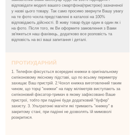
відповідати моделі вашого смартфона(пристрою) зазначеної
у назві цього товару. Так само просимо звернути Вашу увагу
на те фото чохла представлені в каталозі на 100%
відповідають дійсності. В живу товар буде один в один як і
на фото. Після того, як Ви оформите замовлення з Вами
зв'яжеться наш фахівець, додатково все розповість та
відповість на всі ваші запитання і деталі.
ПРОТИУДАРНИЙ
1. Телефон фіксується всередині книжки в оригінальному
силіконовому якісному підставі, що по всьому периметру
захищає Ваш пристрій. 2.Чохол книжка виготовлений таким
чином, що торці "книжки" на пару міліметрів виступають за
силіконовий фіксатор-тримач в якому зафіксовано Ваше
пристрої, тобто при падінні буде додатковий "буфер"
захисту. 3. Ультратонкі магніти які тримають "книжку" в
закритому стані, при падінні не дозволять їй мимоволі
розкритися.