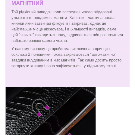
МАГНІТНИЙ
Той рідкісний випадок коли всередині чохла вбудовані
ультратонкі неодимові магніти. Хлястик - частина чохла
книжки який зазвичай фіксує її і закриває, однак це
найслабше місце аксесуара, і в більшості випадків, саме
цей "язичок" виходить з ладу, відривається або розлазиться
набагато раніше самого чохла.
У нашому випадку ця проблема виключена в принципі,
оскільки 2 половинки чохла закриваються "автоматично"
завдяки вбудованим в них магнітів. Так само досить просто
загорнути книжку і вона зафіксується і у відритому стані.