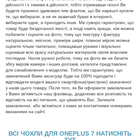
дійсності і є такими в дійсності, тобто отримавши чохол Ви
будете приємно здивовані тим фактом, що Ви нарешті купили
те, що вибирали, а не як зазвичай буває в інтернеті,
вибираєте одне, а приходить інше. Ми суворо гарантуємо, що
товар буде бездоганної якості, а іноді навіть краще, ніж можна
побачити і оцінити на фото, тому що текстуру і фактуру
натуральною, якісною, преміум шкіри, повною мірою можна
оцінити тільки тактильно, помацавши руками і візуально
оцінивши всю красу натуральних матеріалів своїм власним
поглядом. Чохли ручної роботи, тому на фото ви не бачите
збігу вирізів камери і інших роз'ємів, каталоги представлені
для ознайомлення з моделлю. Тобто ми гарантуємо, що
замовлений Вами аксесуар буде на 100% підходити і
відповідати моделі вашого смартфона(пристрою) зазначеної
у назві цього товару. Після того, як Ви оформите замовлення
з Вами зв'яжеться наш фахівець, додатково все розповість та
відповість на всі питання, що цікавлять Вас. Залиште
замовлення, або зв'яжіться з нами за контактними номерами,
вказаними на сайті.
ВСІ ЧОХЛИ ДЛЯ ONEPLUS 7 НАТИСНІТЬ
ТУТ