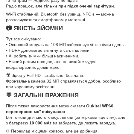
та на трасі — жодного разу не підвів.
Радіо працює, але
тільки при підключенні гарнітури
.
Wi-Fi стабільний, Bluetooth без урвищ, NFC є — можна
розплачуватися смартфоном у магазині.
📷 ЯКІСТЬ ЗЙОМКИ
Тут все очікувано:
• Основний модуль на 108 МП забезпечує чіткі знімки вдень.
• HDR+ допомагає витягнути світлі ділянки.
• AI робить знімки більш насиченими.
• Нічний режим працює, але не чекайте чудес –
інфрачервоних діодів мало.
🎥 Відео у Full HD - стабільно, без лагів.
Фронтальна камера 32 МП справляється добре, особливо
при хорошому освітленні.
💬 ЗАГАЛЬНІ ВРАЖЕННЯ
Після тижня використання можу сказати
Oukitel WP60
перевершив мої очікування
.
Він тонкий для свого класу, легкий (за мірками «цегли»), але
з батареєю
10 000 мАг
ви забудете, де лежить зарядка.
⚙️ Переклад місцями кривою, але це дрібниця.