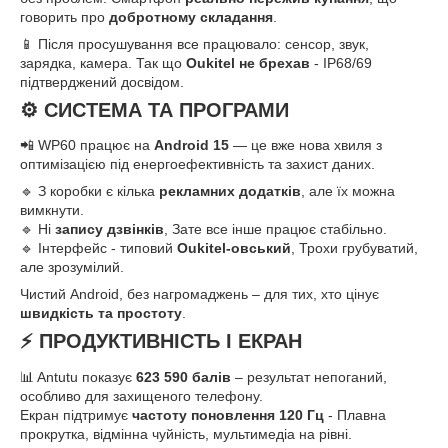
говорить про
добротному складання
.
📱 Після просушування все працювало: сенсор, звук,
зарядка, камера. Так що
Oukitel не брехав
- IP68/69
підтверджений досвідом.
⚙️ СИСТЕМА ТА ПРОГРАМИ
📲 WP60 працює на
Android 15
— це вже нова хвиля з
оптимізацією під енергоефективність та захист даних.
🔹 З коробки є кілька
рекламних додатків
, але їх можна
вимкнути.
🔹 Ні
запису дзвінків
, Зате все інше працює стабільно.
🔹 Інтерфейс - типовий
Oukitel-овський
, Трохи грубуватий,
але зрозумілий.
Чистий Android, без нагромаджень – для тих, хто цінує
швидкість та простоту
.
⚡ ПРОДУКТИВНІСТЬ І ЕКРАН
📊 Antutu показує
623 590 балів
– результат непоганий,
особливо для захищеного телефону.
Екран підтримує
частоту поновлення 120 Гц
- Плавна
прокрутка, відмінна чуйність, мультимедіа на рівні.