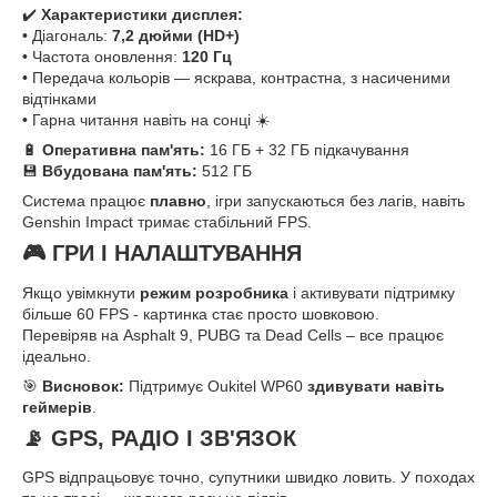
✔️
Характеристики дисплея:
• Діагональ:
7,2 дюйми (HD+)
• Частота оновлення:
120 Гц
• Передача кольорів — яскрава, контрастна, з насиченими
відтінками
• Гарна читання навіть на сонці ☀️
🔋
Оперативна пам'ять:
16 ГБ + 32 ГБ підкачування
💾
Вбудована пам'ять:
512 ГБ
Система працює
плавно
, ігри запускаються без лагів, навіть
Genshin Impact тримає стабільний FPS.
🎮 ГРИ І НАЛАШТУВАННЯ
Якщо увімкнути
режим розробника
і активувати підтримку
більше 60 FPS - картинка стає просто шовковою.
Перевіряв на Asphalt 9, PUBG та Dead Cells – все працює
ідеально.
🎯
Висновок:
Підтримує Oukitel WP60
здивувати навіть
геймерів
.
📡 GPS, РАДІО І ЗВ'ЯЗОК
GPS відпрацьовує точно, супутники швидко ловить. У походах