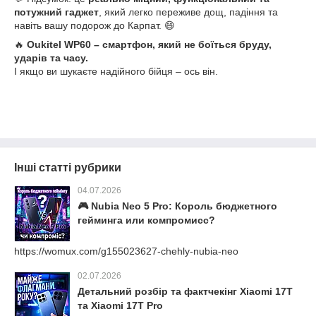
потужний гаджет
, який легко переживе дощ, падіння та
навіть вашу подорож до Карпат. 😄
🔥
Oukitel WP60 – смартфон, який не боїться бруду,
ударів та часу.
І якщо ви шукаєте надійного бійця – ось він.
Інші статті рубрики
04.07.2026
🎮 Nubia Neo 5 Pro: Король бюджетного
гейминга или компромисс?
https://womux.com/g155023627-chehly-nubia-neo
02.07.2026
Детальний розбір та фактчекінг Xiaomi 17T
та Xiaomi 17T Pro