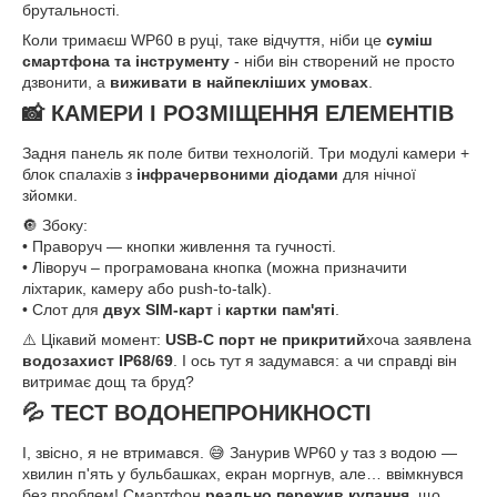
брутальності.
Коли тримаєш WP60 в руці, таке відчуття, ніби це
суміш
смартфона та інструменту
- ніби він створений не просто
дзвонити, а
виживати в найпекліших умовах
.
📸 КАМЕРИ І РОЗМІЩЕННЯ ЕЛЕМЕНТІВ
Задня панель як поле битви технологій. Три модулі камери +
блок спалахів з
інфрачервоними діодами
для нічної
зйомки.
🔘 Збоку:
• Праворуч — кнопки живлення та гучності.
• Ліворуч – програмована кнопка (можна призначити
ліхтарик, камеру або push-to-talk).
• Слот для
двух SIM-карт
і
картки пам'яті
.
⚠️ Цікавий момент:
USB-C порт не прикритий
хоча заявлена
водозахист IP68/69
. І ось тут я задумався: а чи справді він
витримає дощ та бруд?
💦 ТЕСТ ВОДОНЕПРОНИКНОСТІ
І, звісно, я не втримався. 😅 Занурив WP60 у таз з водою —
хвилин п'ять у бульбашках, екран моргнув, але… ввімкнувся
без проблем! Смартфон
реально пережив купання
, що