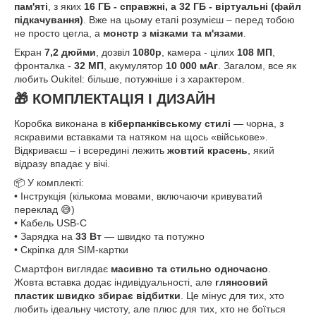
пам'яті
, з яких
16 ГБ - справжні, а 32 ГБ - віртуальні (файл
підкачування)
. Вже на цьому етапі розумієш – перед тобою
не просто цегла, а
монстр з мізками та м'язами
.
Екран
7,2 дюйми
, дозвіл
1080p
, камера - цілих
108 МП
,
фронталка -
32 МП
, акумулятор
10 000 мАг
. Загалом, все як
любить Oukitel: більше, потужніше і з характером.
🎁 КОМПЛЕКТАЦІЯ І ДИЗАЙН
Коробка виконана в
кіберпанківському стилі
— чорна, з
яскравими вставками та натяком на щось «військове».
Відкриваєш – і всередині лежить
жовтий красень
, який
відразу впадає у вічі.
📦 У комплекті:
• Інструкція (кількома мовами, включаючи кривуватий
переклад 😅)
• Кабель USB-C
• Зарядка на
33 Вт
— швидко та потужно
• Скріпка для SIM-картки
Смартфон виглядає
масивно та стильно одночасно
.
Жовта вставка додає індивідуальності, але
глянсовий
пластик швидко збирає відбитки
. Це мінус для тих, хто
любить ідеальну чистоту, але плюс для тих, хто не боїться