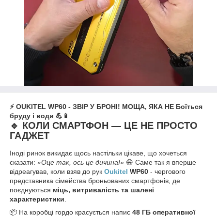
⚡ OUKITEL WP60 - ЗВІР У БРОНІ! МОЩА, ЯКА НЕ Боїться
бруду і води 💪📱
🔹 КОЛИ СМАРТФОН — ЦЕ НЕ ПРОСТО
ГАДЖЕТ
Іноді ринок викидає щось настільки цікаве, що хочеться
сказати:
«Оце так, ось це дичина!»
😄 Саме так я вперше
відреагував, коли взяв до рук
Oukitel
WP60
- чергового
представника сімейства броньованих смартфонів, де
поєднуються
міць, витривалість та шалені
характеристики
.
📦 На коробці гордо красується напис
48 ГБ оперативної