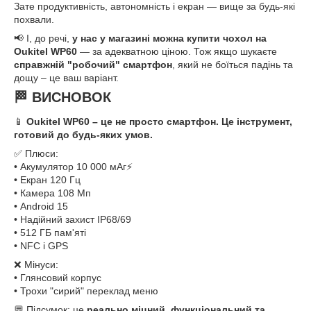
Зате продуктивність, автономність і екран — вище за будь-які
похвали.
📢 І, до речі,
у нас у магазині можна купити чохол на
Oukitel WP60
— за адекватною ціною. Тож якщо шукаєте
справжній "робочий" смартфон
, який не боїться падінь та
дощу – це ваш варіант.
🏁 ВИСНОВОК
📱
Oukitel WP60 – це не просто смартфон. Це інструмент,
готовий до будь-яких умов.
✅ Плюси:
• Акумулятор 10 000 мАг⚡
• Екран 120 Гц
• Камера 108 Мп
• Android 15
• Надійний захист IP68/69
• 512 ГБ пам'яті
• NFC і GPS
❌ Мінуси:
• Глянсовий корпус
• Трохи "сирий" переклад меню
💬 Підсумок: це
реально міцний, функціональний та